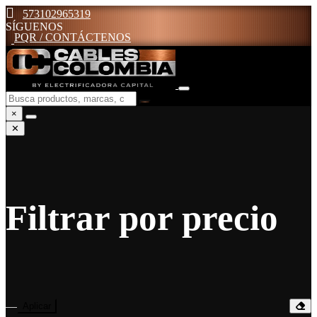
573102965319
SÍGUENOS
PQR / CONTÁCTENOS
×
✕
Filtrar por precio
—
Aplicar