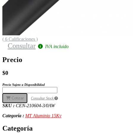
( 6 Calificaciones )
Consultar
IVA incluido
Precio
$0
Precio Sujeto a Disponibilidad
Cotizar
Consultar Stock
SKU :
CEN-210604-3/0AW
Categoría :
MT Aluminio 15Kv
Categoría