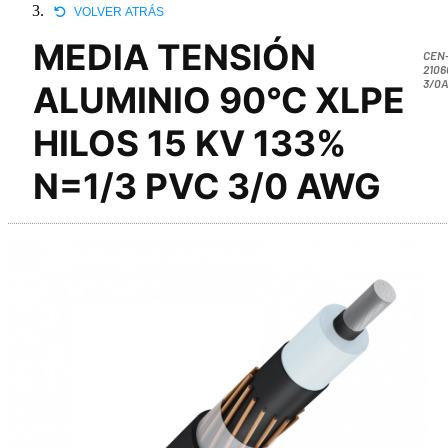
VOLVER ATRÁS
MEDIA TENSIÓN
CEN
2106
3/0
ALUMINIO 90°C XLPE
HILOS 15 KV 133%
N=1/3 PVC 3/0 AWG