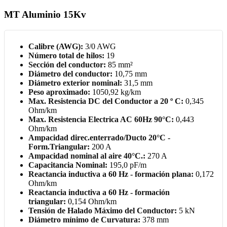
MT Aluminio 15Kv
Calibre (AWG):
3/0 AWG
Número total de hilos:
19
Sección del conductor:
85 mm²
Diámetro del conductor:
10,75 mm
Diámetro exterior nominal:
31,5 mm
Peso aproximado:
1050,92 kg/km
Max. Resistencia DC del Conductor a 20 º C:
0,345
Ohm/km
Max. Resistencia Electrica AC 60Hz 90°C:
0,443
Ohm/km
Ampacidad direc.enterrado/Ducto 20°C -
Form.Triangular:
200 A
Ampacidad nominal al aire 40°C.:
270 A
Capacitancia Nominal:
195,0 pF/m
Reactancia inductiva a 60 Hz - formación plana:
0,172
Ohm/km
Reactancia inductiva a 60 Hz - formación
triangular:
0,154 Ohm/km
Tensión de Halado Máximo del Conductor:
5 kN
Diámetro mínimo de Curvatura:
378 mm