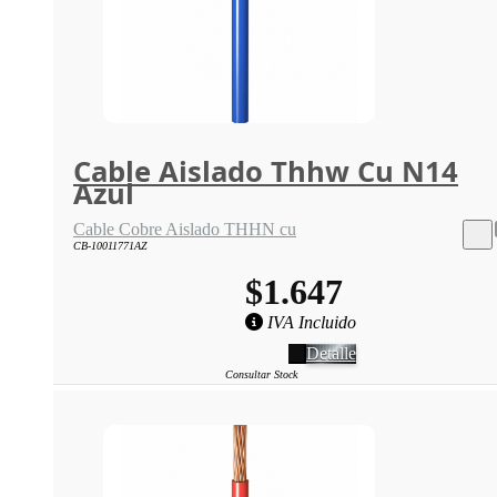
Cable Aislado Thhw Cu N14
Azul
Cable Cobre Aislado THHN cu
CB-10011771AZ
$1.647
IVA Incluido
Detalle
Consultar Stock