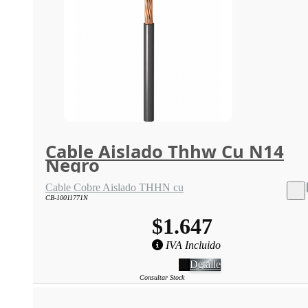
Cable Aislado Thhw Cu N14
Negro
Cable Cobre Aislado THHN cu
CB-10011771N
$1.647
IVA Incluido
Detalle
Consultar Stock