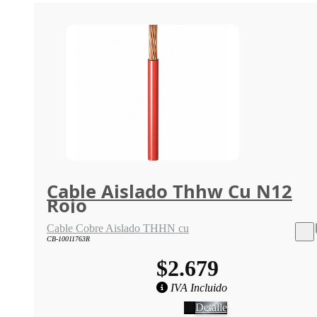
Cable Aislado Thhw Cu N12
Rojo
Cable Cobre Aislado THHN cu
CB-10011763R
$2.679
IVA Incluido
Detalle