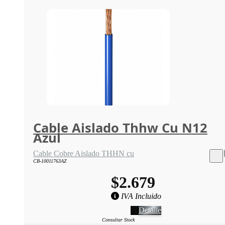
Cable Aislado Thhw Cu N12
Azul
Cable Cobre Aislado THHN cu
CB-10011763AZ
$2.679
IVA Incluido
Detalle
Consultar Stock