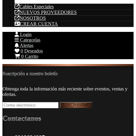
Cable Acero
Cables Especiales
NUEVOS PROVEEDORES
NOSOTROS
CREAR CUENTA
Login
Categorías
Alertas
0
Deseados
0
Carrito
Suscripción a nuestro boletín
Obtenga toda la información más reciente sobre eventos, ventas y
ofertas.
Contactanos