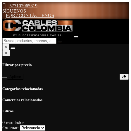
573102965319
SÍGUENOS
PQR / CONTÁCTENOS
×
✕
Filtrar por precio
—
Aplicar
Categorías relacionadas
Comercios relacionados
Filtros
0
resultados
Ordenar: