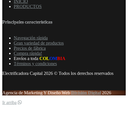
INICIO
PRODUCTOS
Principales características
Navegación rápida
Gran variedad de productos
Precios de fábrica
Compra rápida!
Envíos a toda
COL
OM
BIA
Términos y condiciones
Electrificadora Capital 2026 © Todos los derechos reservados
Agencia de Marketing Y Diseño Web
División Digital
2026
Ir arriba