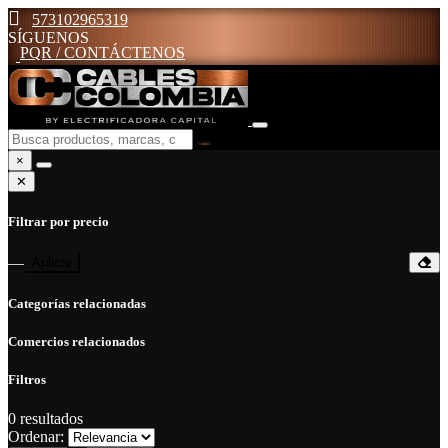
573102965319
SÍGUENOS
PQR / CONTÁCTENOS
×
✕
Filtrar por precio
—
Aplicar
Categorías relacionadas
Comercios relacionados
Filtros
0
resultados
Ordenar: