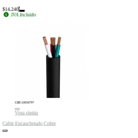
$14.240
IVA Incluido
CBE-10034797
Vista rápida
Cable Encauchetado Cobre