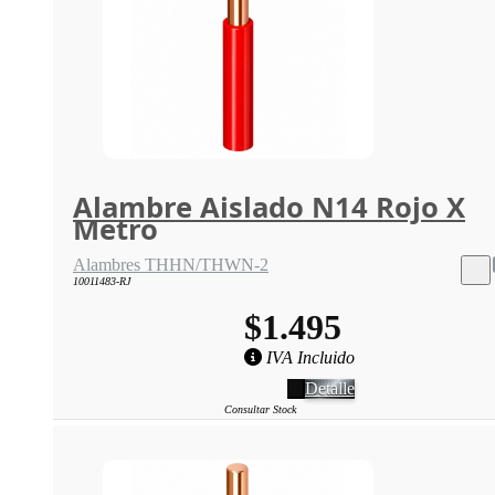
Alambre Aislado N14 Rojo X
Metro
Alambres THHN/THWN-2
10011483-RJ
$1.495
IVA Incluido
Detalle
Consultar Stock