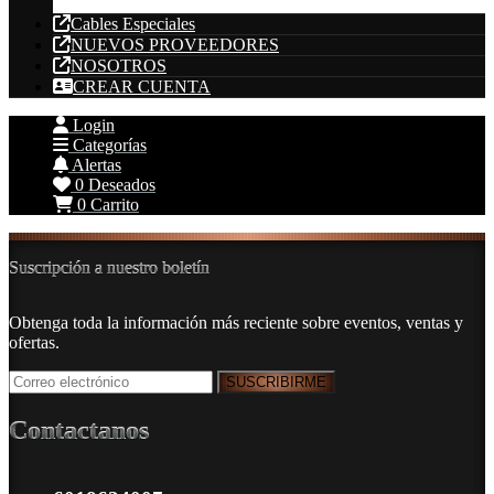
Cable Acero
Cables Especiales
NUEVOS PROVEEDORES
NOSOTROS
CREAR CUENTA
Login
Categorías
Alertas
0
Deseados
0
Carrito
Suscripción a nuestro boletín
Obtenga toda la información más reciente sobre eventos, ventas y
ofertas.
Contactanos