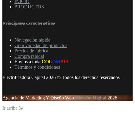
INICIO
PRODUCTOS
Principales características
Navegación rápida
Gran variedad de productos
Precios de fábrica
Compra rápida!
Envíos a toda
COL
OM
BIA
Términos y condiciones
Electrificadora Capital 2026 © Todos los derechos reservados
Agencia de Marketing Y Diseño Web
División Digital
2026
Ir arriba