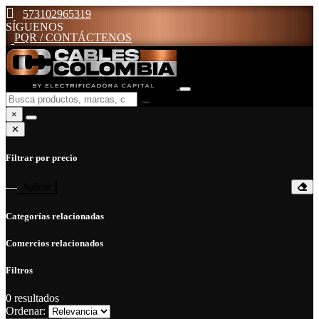
573102965319
SÍGUENOS
PQR / CONTÁCTENOS
×
✕
Filtrar por precio
—
Aplicar
Categorías relacionadas
Comercios relacionados
Filtros
0
resultados
Ordenar: