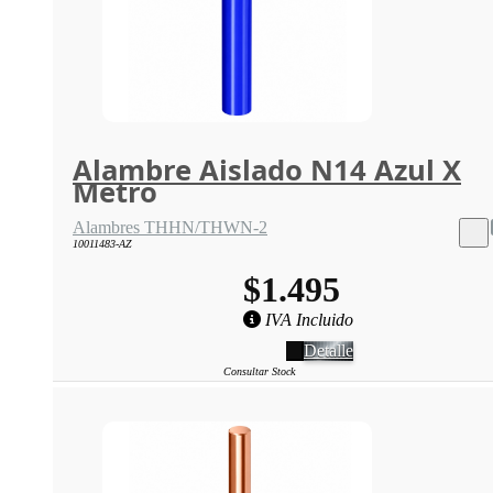
Alambre Aislado N14 Azul X
Metro
Alambres THHN/THWN-2
10011483-AZ
$1.495
IVA Incluido
Detalle
Consultar Stock