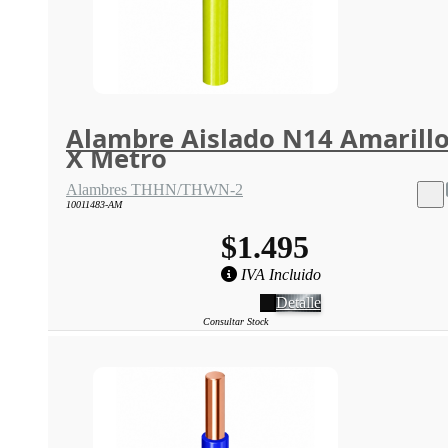
Alambre Aislado N14 Amarill
X Metro
Alambres THHN/THWN-2
10011483-AM
$1.495
IVA Incluido
Detalle
Consultar Stock