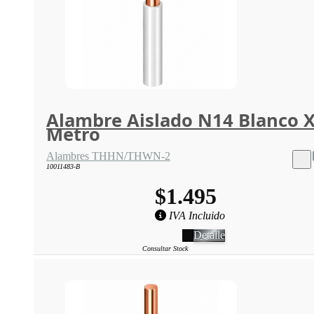
Alambre Aislado N14 Blanco 
Metro
Alambres THHN/THWN-2
10011483-B
$1.495
IVA Incluido
Detalle
Consultar Stock