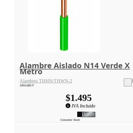
Alambre Aislado N14 Verde X
Metro
Alambres THHN/THWN-2
10011483-V
$1.495
IVA Incluido
Detalle
Consultar Stock