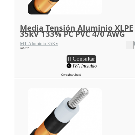
Media Tensión Aluminio XLPE
35kV 133% PC PVC 4/0 AWG
MT Aluminio 35Kv
206231
Consultar
IVA Incluido
Consultar Stock