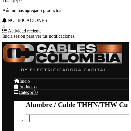
Total (
0
)
0
Aún no has agregado productos!
NOTIFICACIONES
×
Actividad reciente
Inicia sesión para ver tus notificaciones.
Inicio
Productos
Categorías
Alambre / Cable THHN/THW Cu
Alambre / Cable THHN/THW Cu