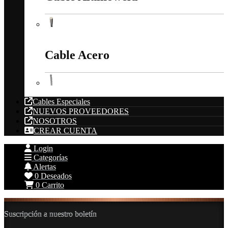
Cable Alumoweld
Cable Acero
Cable Acero
Cables Especiales
NUEVOS PROVEEDORES
NOSOTROS
CREAR CUENTA
Login
Categorías
Alertas
0
Deseados
0
Carrito
Suscripción a nuestro boletín