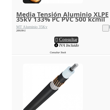
Media Tensión Aluminio XLPE
35kV 133% PC PVC 500 kcmil
MT Aluminio 35Kv
209199-5
Consultar
IVA Incluido
Consultar Stock