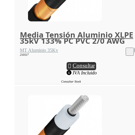
Media Tensión Aluminio XLPE
35kV 133% PC PVC 2/0 AWG
MT Aluminio 35Kv
210117
Consultar
IVA Incluido
Consultar Stock