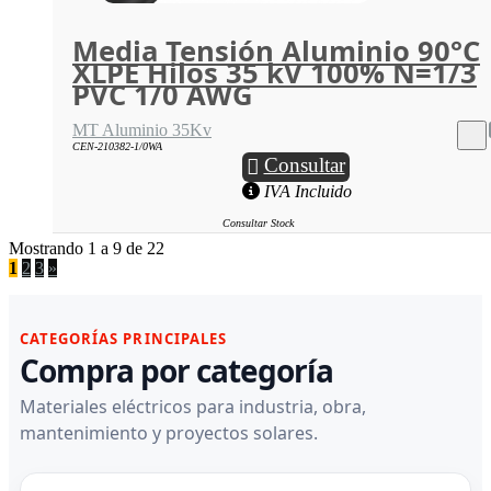
Media Tensión Aluminio 90°C
XLPE Hilos 35 kV 100% N=1/3
PVC 1/0 AWG
MT Aluminio 35Kv
CEN-210382-1/0WA
Consultar
IVA Incluido
Consultar Stock
Mostrando 1 a 9 de 22
1
2
3
»
CATEGORÍAS PRINCIPALES
Compra por categoría
Materiales eléctricos para industria, obra,
mantenimiento y proyectos solares.