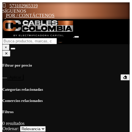
573102965319
SÍGUENOS
PQR / CONTÁCTENOS
×
✕
Filtrar por precio
—
Aplicar
Categorías relacionadas
Comercios relacionados
Filtros
0
resultados
Ordenar: