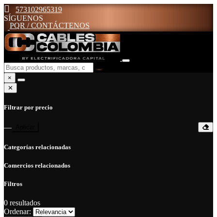
573102965319
SÍGUENOS
PQR / CONTÁCTENOS
×
✕
Filtrar por precio
—
Aplicar
Categorías relacionadas
Comercios relacionados
Filtros
0
resultados
Ordenar: