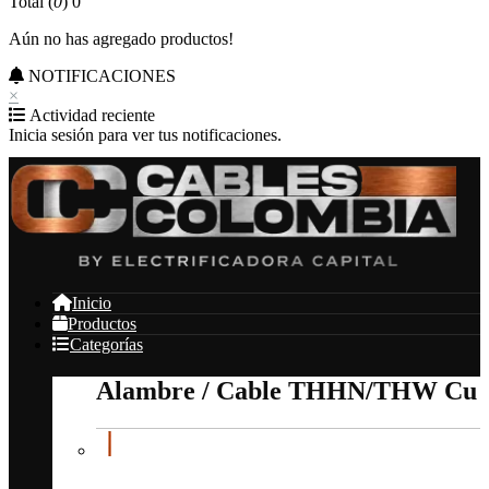
Total (
0
)
0
Aún no has agregado productos!
NOTIFICACIONES
×
Actividad reciente
Inicia sesión para ver tus notificaciones.
Inicio
Productos
Categorías
Alambre / Cable THHN/THW Cu
Alambre / Cable THHN/THW Cu