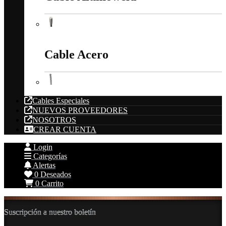
Cable Alumoweld
Cable Acero
Cable Acero
Cables Especiales
NUEVOS PROVEEDORES
NOSOTROS
CREAR CUENTA
Login
Categorías
Alertas
0
Deseados
0
Carrito
Suscripción a nuestro boletín