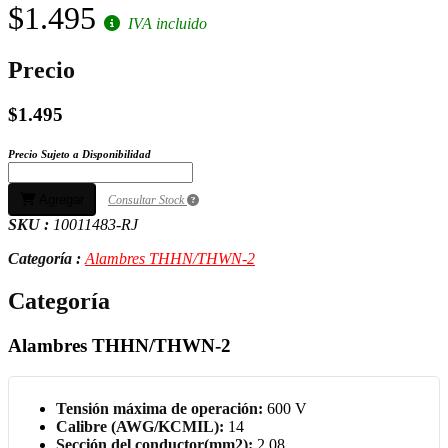
$1.495
IVA incluido
Precio
$1.495
Precio Sujeto a Disponibilidad
Agregar
Consultar Stock
SKU :
10011483-RJ
Categoría :
Alambres THHN/THWN-2
Categoría
Alambres THHN/THWN-2
Tensión máxima de operación:
600 V
Calibre (AWG/KCMIL):
14
Sección del conductor
(mm2):
2.08