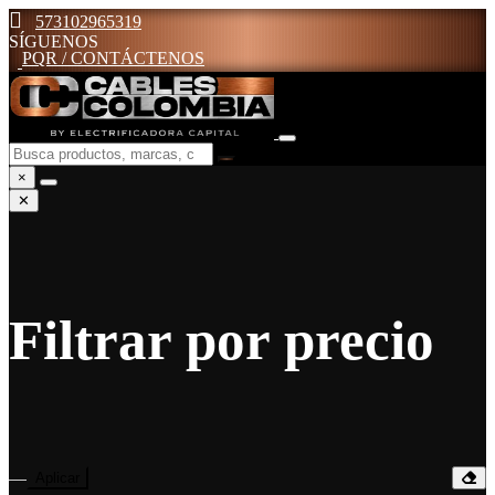
573102965319
SÍGUENOS
PQR / CONTÁCTENOS
×
✕
Filtrar por precio
—
Aplicar