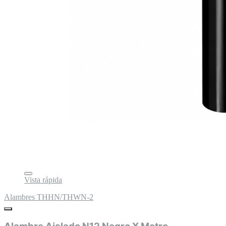
Vista rápida
Alambres THHN/THWN-2