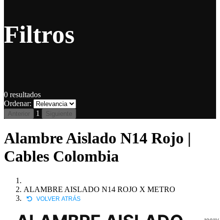
Filtros
0
resultados
Ordenar:
1
Anterior
Siguiente
Alambre Aislado N14 Rojo |
Cables Colombia
ALAMBRE AISLADO N14 ROJO X METRO
VOLVER ATRÁS
10011