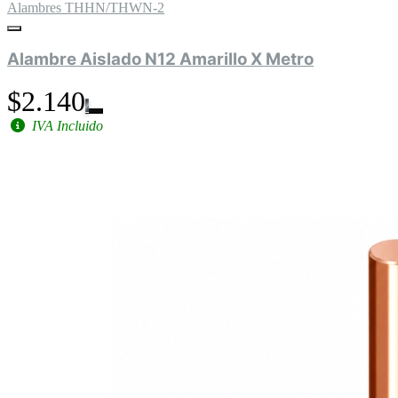
Alambres THHN/THWN-2
Alambre Aislado N12 Amarillo X Metro
$2.140
IVA Incluido