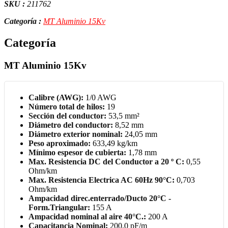
SKU :
211762
Categoría :
MT Aluminio 15Kv
Categoría
MT Aluminio 15Kv
Calibre (AWG):
1/0 AWG
Número total de hilos:
19
Sección del conductor:
53,5 mm²
Diámetro del conductor:
8,52 mm
Diámetro exterior nominal:
24,05 mm
Peso aproximado:
633,49 kg/km
Mínimo espesor de cubierta:
1,78 mm
Max. Resistencia DC del Conductor a 20 º C:
0,55
Ohm/km
Max. Resistencia Electrica AC 60Hz 90°C:
0,703
Ohm/km
Ampacidad direc.enterrado/Ducto 20°C -
Form.Triangular:
155 A
Ampacidad nominal al aire 40°C.:
200 A
Capacitancia Nominal:
200,0 pF/m