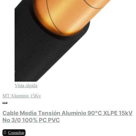
Vista rápida
MT Aluminio 15Kv
Cable Media Tensión Aluminio 90°C XLPE 15kV
No 3/0 100% PC PVC
Consultar