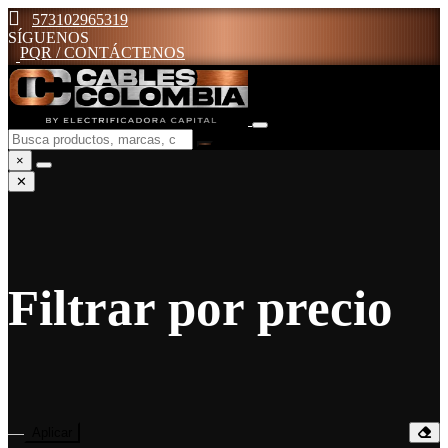
573102965319
SÍGUENOS
PQR / CONTÁCTENOS
×
✕
Filtrar por precio
—
Aplicar