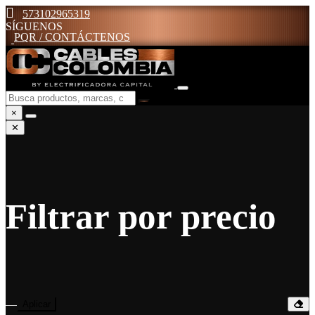
573102965319
SÍGUENOS
PQR / CONTÁCTENOS
×
✕
Filtrar por precio
—
Aplicar