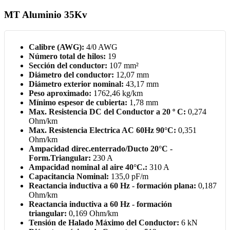
MT Aluminio 35Kv
Calibre (AWG):
4/0 AWG
Número total de hilos:
19
Sección del conductor:
107 mm²
Diámetro del conductor:
12,07 mm
Diámetro exterior nominal:
43,17 mm
Peso aproximado:
1762,46 kg/km
Mínimo espesor de cubierta:
1,78 mm
Max. Resistencia DC del Conductor a 20 º C:
0,274
Ohm/km
Max. Resistencia Electrica AC 60Hz 90°C:
0,351
Ohm/km
Ampacidad direc.enterrado/Ducto 20°C -
Form.Triangular:
230 A
Ampacidad nominal al aire 40°C.:
310 A
Capacitancia Nominal:
135,0 pF/m
Reactancia inductiva a 60 Hz - formación plana:
0,187
Ohm/km
Reactancia inductiva a 60 Hz - formación
triangular:
0,169 Ohm/km
Tensión de Halado Máximo del Conductor:
6 kN