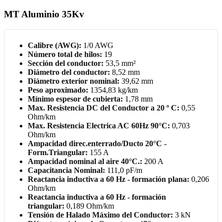
MT Aluminio 35Kv
Calibre (AWG):
1/0 AWG
Número total de hilos:
19
Sección del conductor:
53,5 mm²
Diámetro del conductor:
8,52 mm
Diámetro exterior nominal:
39,62 mm
Peso aproximado:
1354,83 kg/km
Mínimo espesor de cubierta:
1,78 mm
Max. Resistencia DC del Conductor a 20 º C:
0,55
Ohm/km
Max. Resistencia Electrica AC 60Hz 90°C:
0,703
Ohm/km
Ampacidad direc.enterrado/Ducto 20°C -
Form.Triangular:
155 A
Ampacidad nominal al aire 40°C.:
200 A
Capacitancia Nominal:
111,0 pF/m
Reactancia inductiva a 60 Hz - formación plana:
0,206
Ohm/km
Reactancia inductiva a 60 Hz - formación
triangular:
0,189 Ohm/km
Tensión de Halado Máximo del Conductor:
3 kN