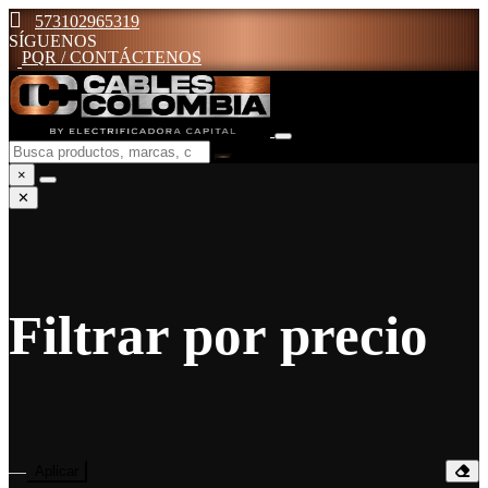
573102965319
SÍGUENOS
PQR / CONTÁCTENOS
×
✕
Filtrar por precio
—
Aplicar