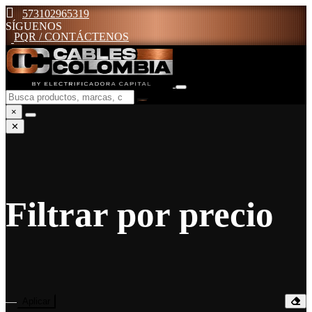
573102965319
SÍGUENOS
PQR / CONTÁCTENOS
×
✕
Filtrar por precio
—
Aplicar