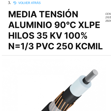
VOLVER ATRÁS
MEDIA TENSIÓN
CEN
2103
250
ALUMINIO 90°C XLPE
HILOS 35 KV 100%
N=1/3 PVC 250 KCMIL