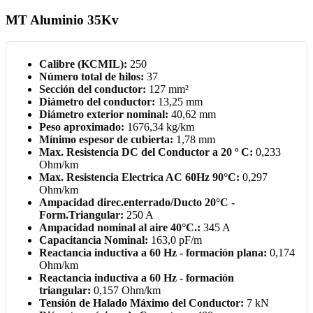
MT Aluminio 35Kv
Calibre (KCMIL
):
250
Número total de hilos:
37
Sección del conductor:
127 mm²
Diámetro del conductor:
13,25 mm
Diámetro exterior nominal:
40,62 mm
Peso aproximado:
1676,34 kg/km
Mínimo espesor de cubierta:
1,78 mm
Max. Resistencia DC del Conductor a 20 º C:
0,233
Ohm/km
Max. Resistencia Electrica AC 60Hz 90°C:
0,297
Ohm/km
Ampacidad direc.enterrado/Ducto 20°C -
Form.Triangular:
250 A
Ampacidad nominal al aire 40°C.:
345 A
Capacitancia Nominal:
163,0 pF/m
Reactancia inductiva a 60 Hz - formación plana:
0,174
Ohm/km
Reactancia inductiva a 60 Hz - formación
triangular:
0,157 Ohm/km
Tensión de Halado Máximo del Conductor:
7 kN