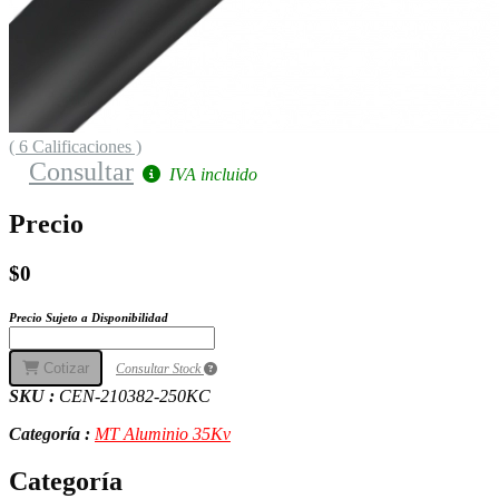
( 6 Calificaciones )
Consultar
IVA incluido
Precio
$0
Precio Sujeto a Disponibilidad
Cotizar
Consultar Stock
SKU :
CEN-210382-250KC
Categoría :
MT Aluminio 35Kv
Categoría