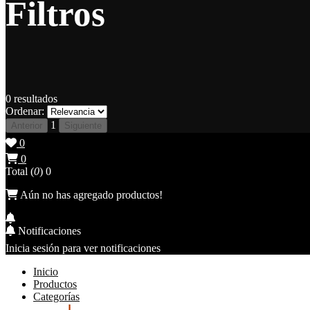
Filtros
0
resultados
Ordenar:
1
Anterior
Siguiente
0
0
Total (
0
)
0
Aún no has agregado productos!
Notificaciones
Inicia sesión para ver notificaciones
Inicio
Productos
Categorías