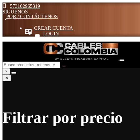
573102965319
SÍGUENOS
PQR / CONTÁCTENOS
CREAR CUENTA
LOGIN
×
✕
Filtrar por precio