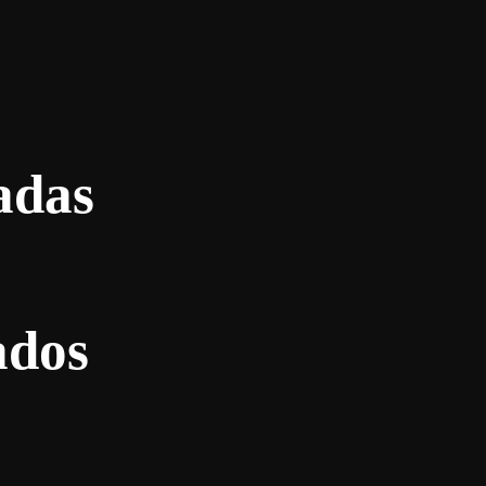
adas
ados