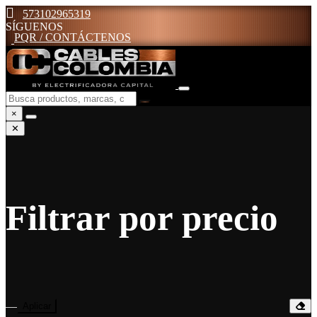
573102965319
SÍGUENOS
PQR / CONTÁCTENOS
×
✕
Filtrar por precio
—
Aplicar