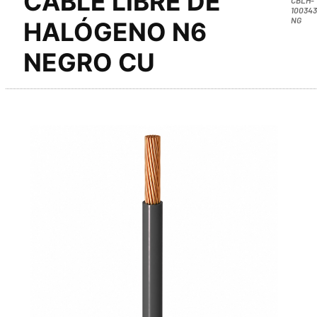
CABLE LIBRE DE
100343
NG
HALÓGENO N6
NEGRO CU