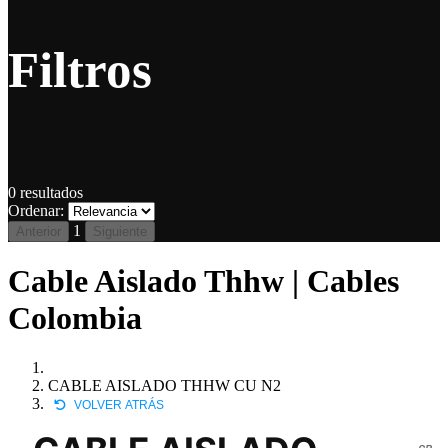
Filtros
0
resultados
Ordenar:
1
Anterior
Siguiente
Cable Aislado Thhw | Cables
Colombia
CABLE AISLADO THHW CU N2
VOLVER ATRÁS
CB-