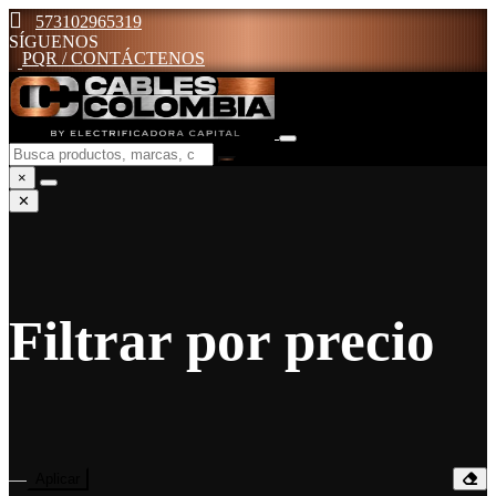
573102965319
SÍGUENOS
PQR / CONTÁCTENOS
×
✕
Filtrar por precio
—
Aplicar