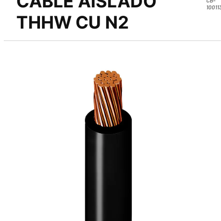
CABLE AISLADO
10011
THHW CU N2