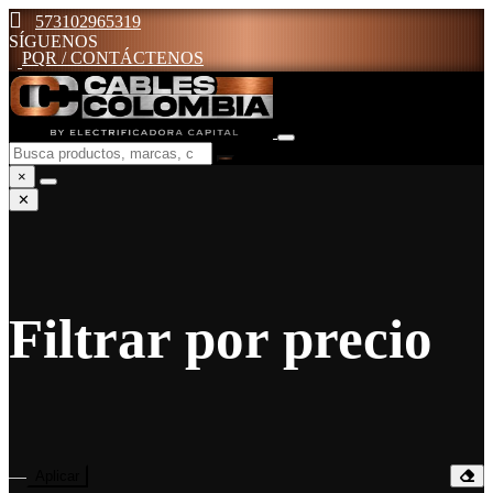
573102965319
SÍGUENOS
PQR / CONTÁCTENOS
×
✕
Filtrar por precio
—
Aplicar