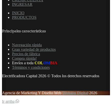
INGRESAR
INICIO
PRODUCTOS
Principales características
Navegación rápida
Gran variedad de productos
Precios de fábrica
Compra rápida!
Envíos a toda
COL
OM
BIA
Términos y condiciones
Electrificadora Capital 2026 © Todos los derechos reservados
Agencia de Marketing Y Diseño Web
División Digital
2026
Ir arriba