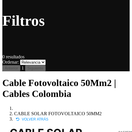
Filtros
0
resultados
Ordenar:
1
Anterior
Siguiente
Cable Fotovoltaico 50Mm2 |
Cables Colombia
CABLE SOLAR FOTOVOLTAICO 50MM2
VOLVER ATRÁS
CAFO50