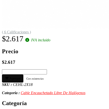
( 6 Calificaciones )
$2.617
IVA incluido
Precio
$2.617
Agregar
Con existencias
SKU :
CEHL-2X18
Categoría :
Cable Encauchetado Libre De Halógenos
Categoría