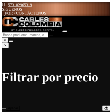
573102965319
SÍGUENOS
PQR / CONTÁCTENOS
×
✕
Filtrar por precio
—
Aplicar