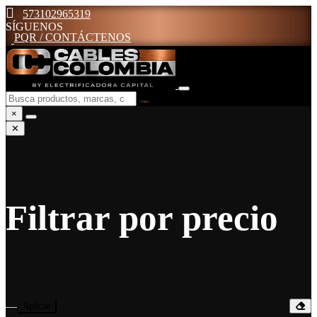
573102965319
SÍGUENOS
PQR / CONTÁCTENOS
×
✕
Filtrar por precio
—
Aplicar