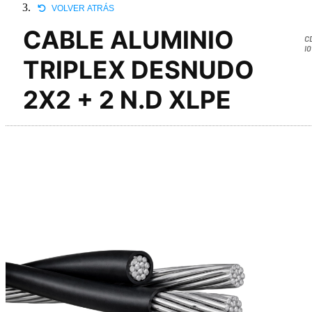
VOLVER ATRÁS
CABLE ALUMINIO
C
I
TRIPLEX DESNUDO
2X2 + 2 N.D XLPE