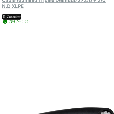
Cable Aluminio Triplex Desnudo 2x2/0 + 2/0
N.D XLPE
Consultar
IVA Incluido