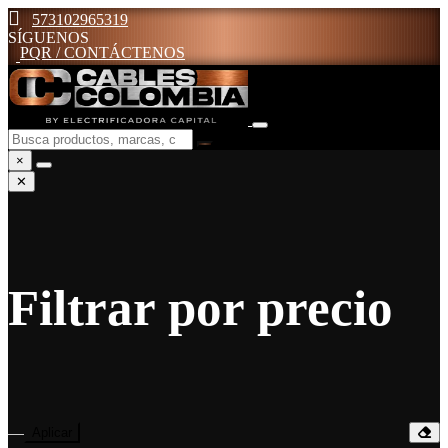
573102965319
SÍGUENOS
PQR / CONTÁCTENOS
×
✕
Filtrar por precio
—
Aplicar