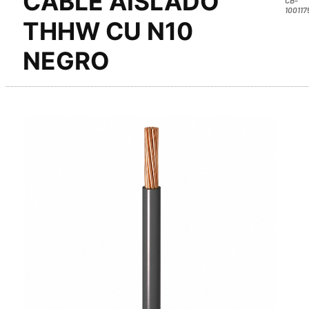
CABLE AISLADO
100117
THHW CU N10
NEGRO