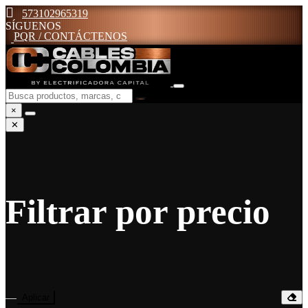
573102965319
SÍGUENOS
PQR / CONTÁCTENOS
×
✕
Filtrar por precio
—
Aplicar