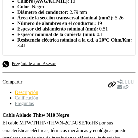
Calibre (AWG/KCMIL):
10
Color
: Negro
Diámetro del conductor:
2.79 mm
Área de la sección transversal nóminal (mm2):
5.26
Número de alambres en el conductor:
19
Espesor del aislamiento nóminal (mm):
0.51
Espesor nóminal de la cubierta (mm):
0.1
Resistencia eléctrica nóminal a la c.d. a 20°C Ohm/Km:
3.41
Pregúntale a un Asesor
Compartir
Descripción
Calificación
Preguntas
Cable Aislado Thhw N10 Negro
El cable MTW/THHN/THWN-2CT-USE/RoHS por sus
características eléctricas, térmicas mecánicas y ecológicas puede